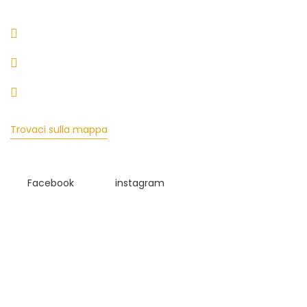
Avv. Mediterrània, 80, 07870 La Savina, Isole Baleari
+34 611 494 530
reserva@islazulformentera.com
Trovaci sulla mappa
Facebook
instagram
Copyright 2023. Tutti i diritti riservati