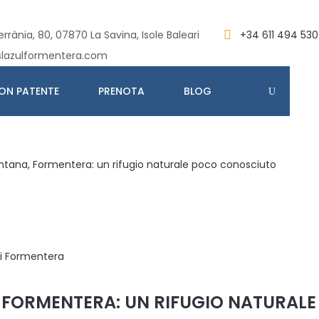
rrània, 80, 07870 La Savina, Isole Baleari
+34 611 494 530
slazulformentera.com
ON PATENTE
PRENOTA
BLOG
ntana, Formentera: un rifugio naturale poco conosciuto
, FORMENTERA: UN RIFUGIO NATURAL