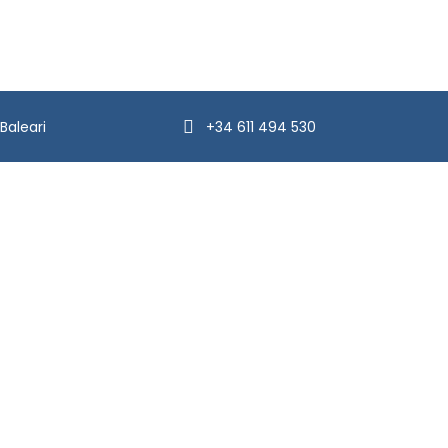
Baleari
+34 611 494 530