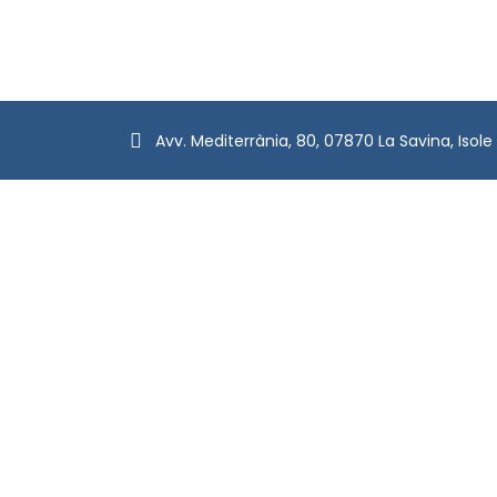
Avv. Mediterrània, 80, 07870 La Savina, Isole 
politica sulla riservatezza
Politica di cancellazione/rimborso