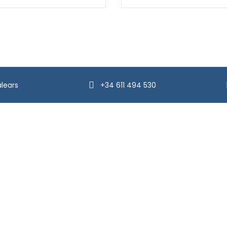
alears
+34 611 494 530