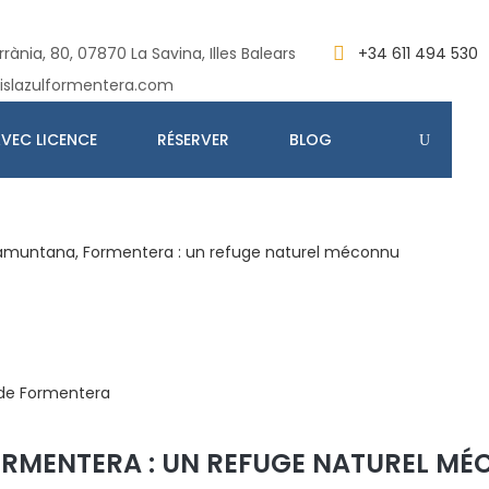
rània, 80, 07870 La Savina, Illes Balears
+34 611 494 530
islazulformentera.com
VEC LICENCE
RÉSERVER
BLOG
amuntana, Formentera : un refuge naturel méconnu
ORMENTERA : UN REFUGE NATUREL M