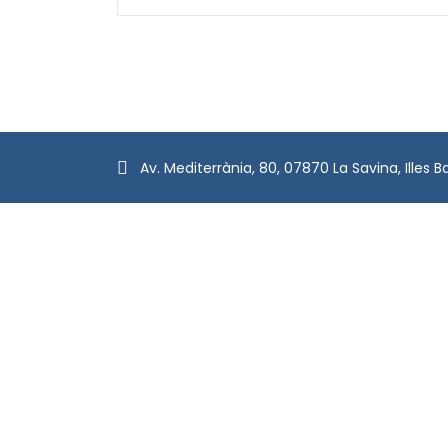
Av. Mediterrània, 80, 07870 La Savina, Illes B
Politique de confidentialité
Politique
d'annulation/remboursement