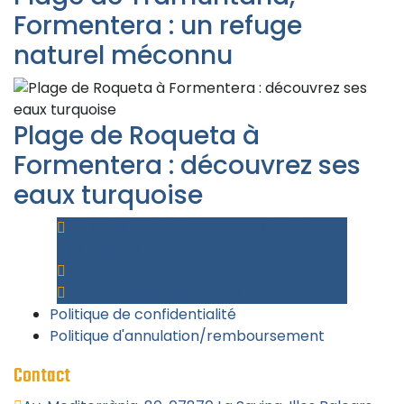
Formentera : un refuge
naturel méconnu
Plage de Roqueta à
Formentera : découvrez ses
eaux turquoise
Av. Mediterrània, 80, 07870 La Savina,
Illes Balears
+34 611 494 530
reservas@islazulformentera.com
Politique de confidentialité
Politique d'annulation/remboursement
Contact