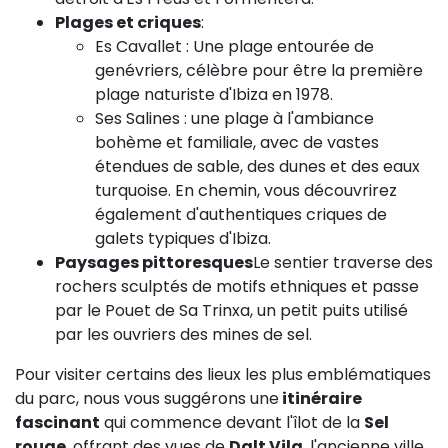
Plages et criques
:
Es Cavallet : Une plage entourée de
genévriers, célèbre pour être la première
plage naturiste d'Ibiza en 1978.
Ses Salines : une plage à l'ambiance
bohème et familiale, avec de vastes
étendues de sable, des dunes et des eaux
turquoise. En chemin, vous découvrirez
également d'authentiques criques de
galets typiques d'Ibiza.
Paysages pittoresques
Le sentier traverse des
rochers sculptés de motifs ethniques et passe
par le Pouet de Sa Trinxa, un petit puits utilisé
par les ouvriers des mines de sel.
Pour visiter certains des lieux les plus emblématiques
du parc, nous vous suggérons une
itinéraire
fascinant
qui commence devant l'îlot de la
Sel
rouge
, offrant des vues de
Dalt Vila
, l'ancienne ville