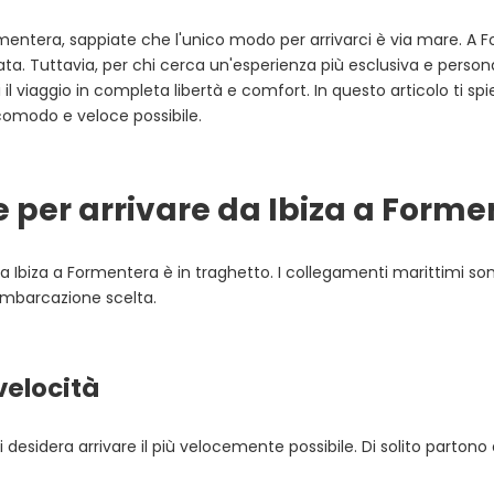
Formentera, sappiate che l'unico modo per arrivarci è via mare. A 
ata. Tuttavia, per chi cerca un'esperienza più esclusiva e person
il viaggio in completa libertà e comfort. In questo articolo ti spie
iù comodo e veloce possibile.
e per arrivare da Ibiza a Form
a Ibiza a Formentera è in traghetto. I collegamenti marittimi sono
 imbarcazione scelta.
velocità
i desidera arrivare il più velocemente possibile. Di solito partono 