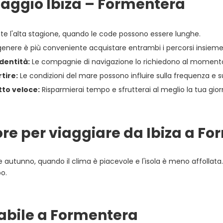
 viaggio Ibiza – Formentera
te l'alta stagione, quando le code possono essere lunghe.
genere è più conveniente acquistare entrambi i percorsi insieme
dentità:
Le compagnie di navigazione lo richiedono al momento
tire:
Le condizioni del mare possono influire sulla frequenza e su
tto veloce:
Risparmierai tempo e sfrutterai al meglio la tua gio
iore per viaggiare da Ibiza a F
 autunno, quando il clima è piacevole e l'isola è meno affollata. D
po.
abile a Formentera