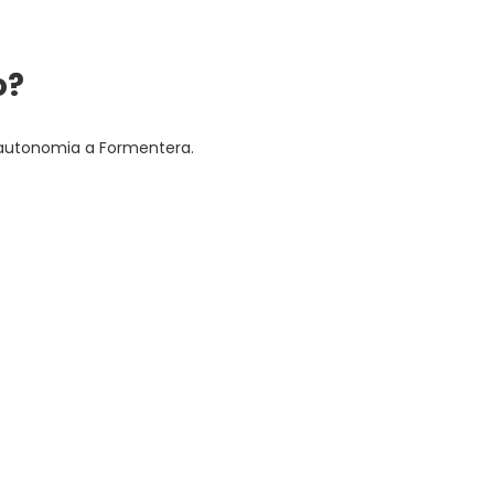
o?
in autonomia a Formentera.