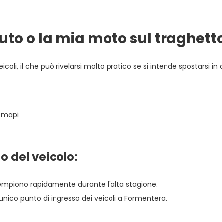
uto o la mia moto sul traghett
coli, il che può rivelarsi molto pratico se si intende spostarsi 
asmapi
o del veicolo:
 riempiono rapidamente durante l'alta stagione.
l'unico punto di ingresso dei veicoli a Formentera.