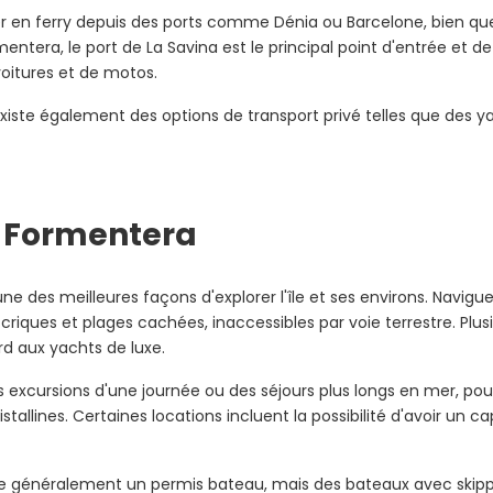
er en ferry depuis des ports comme Dénia ou Barcelone, bien que
entera, le port de La Savina est le principal point d'entrée et de
voitures et de motos.
il existe également des options de transport privé telles que des
à Formentera
une des meilleures façons d'explorer l'île et ses environs. Navig
riques et plages cachées, inaccessibles par voie terrestre. Plus
d aux yachts de luxe.
 excursions d'une journée ou des séjours plus longs en mer, pou
tallines. Certaines locations incluent la possibilité d'avoir un 
e généralement un permis bateau, mais des bateaux avec skippe