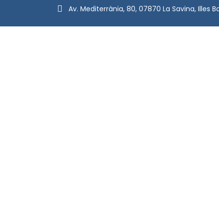
Av. Mediterrània, 80, 07870 La Savina, Illes B
Politique de confidentialité
Politique
d'annulation/remboursement