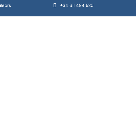
alears
+34 611 494 530