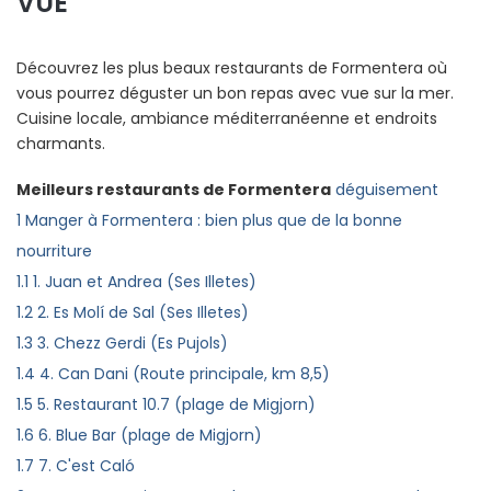
VUE
Découvrez les plus beaux restaurants de Formentera où
vous pourrez déguster un bon repas avec vue sur la mer.
Cuisine locale, ambiance méditerranéenne et endroits
charmants.
Meilleurs restaurants de Formentera
déguisement
1
Manger à Formentera : bien plus que de la bonne
nourriture
1.1
1. Juan et Andrea (Ses Illetes)
1.2
2. Es Molí de Sal (Ses Illetes)
1.3
3. Chezz Gerdi (Es Pujols)
1.4
4. Can Dani (Route principale, km 8,5)
1.5
5. Restaurant 10.7 (plage de Migjorn)
1.6
6. Blue Bar (plage de Migjorn)
1.7
7. C'est Caló