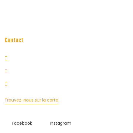
Politique de confidentialité
Politique d'annulation/remboursement
Contact
Av. Mediterrània, 80, 07870 La Savina, Illes Balears
+34 611 494 530
reservas@islazulformentera.com
Trouvez-nous sur la carte
Facebook
Instagram