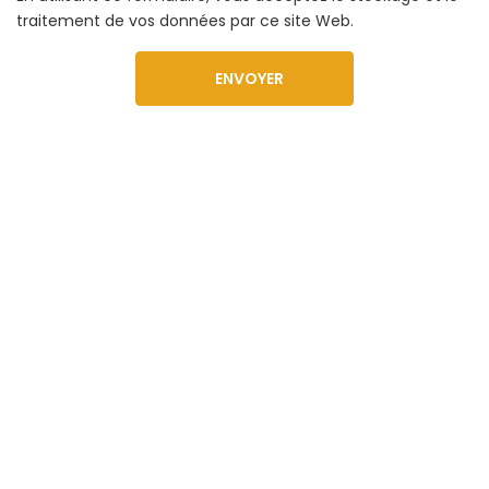
traitement de vos données par ce site Web.
Av. Mediterrània, 80, 07870 La Savina, Illes Balears
+34 611 494 530
reservas@islazulformentera.com